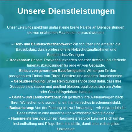
Unsere Dienstleistungen
Unser Leistungsspektrum umfasst eine breite Palette an Dienstleistungen,
die von erfahrenen Fachleuten erbracht werden:
– Holz- und Bautenschutzhandwerk:
Wir schützen und erhalten die
Bausubstanz durch professionelle Holzschutzmaßnahmen und
Bautenschutzlösungen.
– Trockenbau:
Unsere Trockenbauexperten schaffen flexible und effiziente
Innenausbaulösungen für jede Art von Gebäude.
– Einbau von genormten Bauefertigteilen:
Wir sorgen für den
passgenauen Einbau von Türen, Fenstern und anderen Bauelementen.
– Gebäudereinigung:
Unser Reinigungsservice sorgt dafür, dass Ihre
Gebäude stets sauber und gepflegt bleiben, egal ob es sich um Wohn-
oder Geschäftsgebäude handelt.
– Garten- und Landschaftsbau:
Wir gestalten Ihre Außenanlagen nach
Ihren Wünschen und sorgen für ein harmonisches Erscheinungsbild.
– Badsanierung:
Von der Planung bis zur Umsetzung – wir verwandeln Ihr
Badezimmer in eine moderne und komfortable Wohlfühloase.
– Hausmeisterservice:
Unser Hausmeisterservice kümmert sich um die
Instandhaltung und Pflege Ihrer Immobilie, damit alles reibungslos
funktioniert.