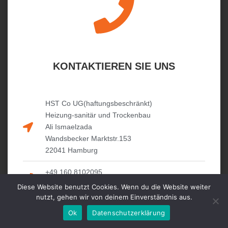
KONTAKTIEREN SIE UNS
HST Co UG(haftungsbeschränkt)
Heizung-sanitär und Trockenbau
Ali Ismaelzada
Wandsbecker Marktstr.153
22041 Hamburg
+49 160 8102095
+49 40 60861290
Diese Website benutzt Cookies. Wenn du die Website weiter
nutzt, gehen wir von deinem Einverständnis aus.
hst.co.ug@gmail.com
Ok
Datenschutzerklärung