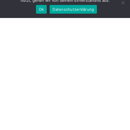
nutzt, gehen wir von deinem Einverständnis aus.
Ok
Datenschutzerklärung
Abbrucharbeiten – Sicherer und
effizienter Abriss für Ihre Bauprojekte